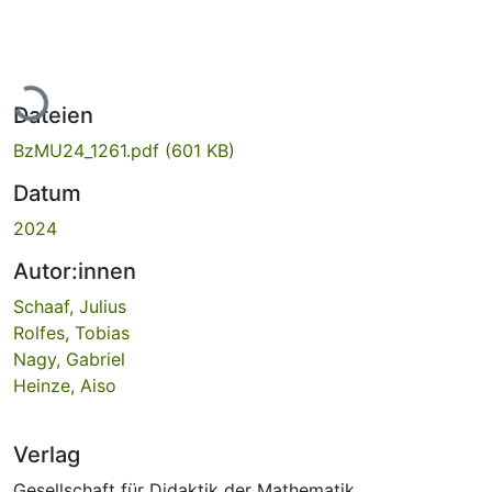
Lade...
Dateien
BzMU24_1261.pdf
(601 KB)
Datum
2024
Autor:innen
Schaaf, Julius
Rolfes, Tobias
Nagy, Gabriel
Heinze, Aiso
Verlag
Gesellschaft für Didaktik der Mathematik