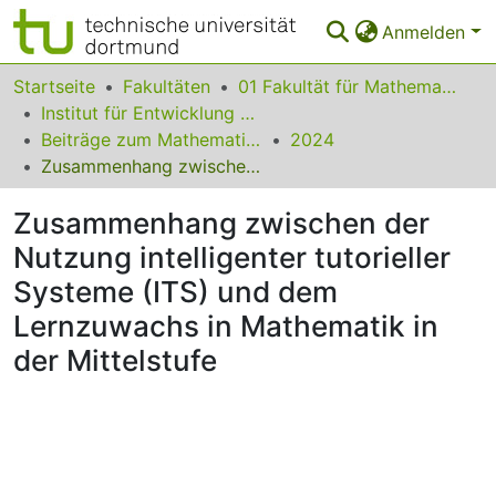
Anmelden
Bereiche & Sammlungen
Startseite
Fakultäten
01 Fakultät für Mathematik
Institut für Entwicklung und Erforschung des Mathematikunterrichts
Das gesamte Repositorium
Beiträge zum Mathematikunterricht
2024
Zusammenhang zwischen der Nutzung intelligenter tutorieller Systeme (ITS) und dem Lernzuwachs in Mathematik in der Mittelstufe
Statistiken
Zusammenhang zwischen der
FAQ
Nutzung intelligenter tutorieller
Leitlinien
Systeme (ITS) und dem
Zurück zur Startseite
Lernzuwachs in Mathematik in
der Mittelstufe