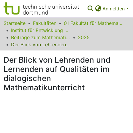
Anmelden
Bereiche & Sammlungen
Startseite
Fakultäten
01 Fakultät für Mathematik
Institut für Entwicklung und Erforschung des Mathematikunterrichts
Das gesamte Repositorium
Beiträge zum Mathematikunterricht
2025
Der Blick von Lehrenden und Lernenden auf Qualitäten im dialogischen Mathematikunterricht
Statistiken
Der Blick von Lehrenden und
FAQ
Lernenden auf Qualitäten im
Leitlinien
dialogischen
Zurück zur Startseite
Mathematikunterricht