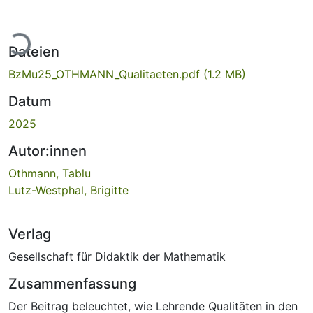
Lade...
Dateien
BzMu25_OTHMANN_Qualitaeten.pdf
(1.2 MB)
Datum
2025
Autor:innen
Othmann, Tablu
Lutz-Westphal, Brigitte
Verlag
Gesellschaft für Didaktik der Mathematik
Zusammenfassung
Der Beitrag beleuchtet, wie Lehrende Qualitäten in den