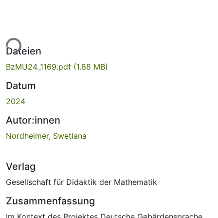
ade...
Dateien
BzMU24_1169.pdf
(1.88 MB)
Datum
2024
Autor:innen
Nordheimer, Swetlana
Verlag
Gesellschaft für Didaktik der Mathematik
Zusammenfassung
Im Kontext des Projektes Deutsche Gebärdensprache