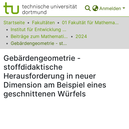
Anmelden
Bereiche & Sammlungen
Startseite
Fakultäten
01 Fakultät für Mathematik
Institut für Entwicklung und Erforschung des Mathematikunterrichts
Das gesamte Repositorium
Beiträge zum Mathematikunterricht
2024
Gebärdengeometrie - stoffdidaktische Herausforderung in neuer Dimension am Beispiel eines geschnittenen Würfels
Statistiken
Gebärdengeometrie -
FAQ
stoffdidaktische
Leitlinien
Herausforderung in neuer
Zurück zur Startseite
Dimension am Beispiel eines
geschnittenen Würfels