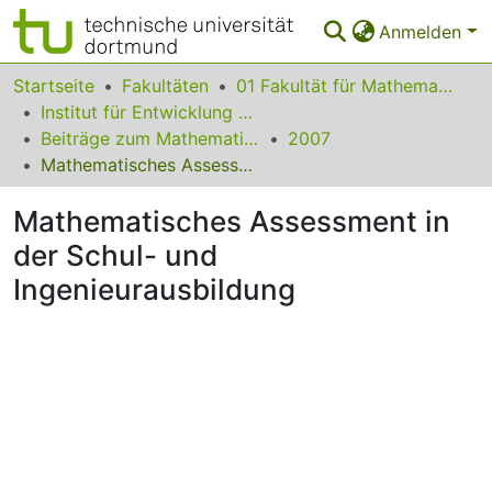
Anmelden
Bereiche & Sammlungen
Startseite
Fakultäten
01 Fakultät für Mathematik
Institut für Entwicklung und Erforschung des Mathematikunterrichts
Das gesamte Repositorium
Beiträge zum Mathematikunterricht
2007
Mathematisches Assessment in der Schul- und Ingenieurausbildung
Statistiken
Mathematisches Assessment in
FAQ
der Schul- und
Leitlinien
Ingenieurausbildung
Zurück zur Startseite