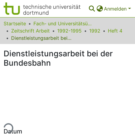
Anmelden
Bereiche & Sammlungen
Startseite
Fach- und Universitätsübergreifendes
Zeitschrift Arbeit
1992-1995
1992
Heft 4
Das gesamte Repositorium
Dienstleistungsarbeit bei der Bundesbahn
Statistiken
Dienstleistungsarbeit bei der
FAQ
Bundesbahn
Leitlinien
Zurück zur Startseite
ade...
Datum