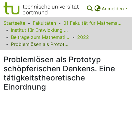
Anmelden
Bereiche & Sammlungen
Startseite
Fakultäten
01 Fakultät für Mathematik
Institut für Entwicklung und Erforschung des Mathematikunterrichts
Das gesamte Repositorium
Beiträge zum Mathematikunterricht
2022
Problemlösen als Prototyp schöpferischen Denkens. Eine tätigkeitstheoretische Einordnung
Statistiken
Problemlösen als Prototyp
FAQ
schöpferischen Denkens. Eine
Leitlinien
tätigkeitstheoretische
Zurück zur Startseite
Einordnung