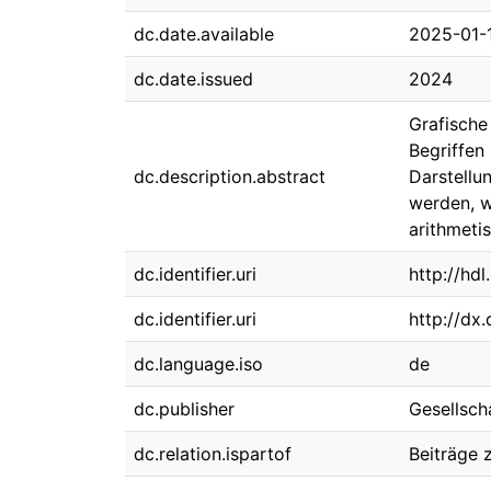
dc.date.available
2025-01-
dc.date.issued
2024
Grafische
Begriffen
dc.description.abstract
Darstellu
werden, w
arithmeti
dc.identifier.uri
http://hd
dc.identifier.uri
http://dx
dc.language.iso
de
dc.publisher
Gesellsch
dc.relation.ispartof
Beiträge 