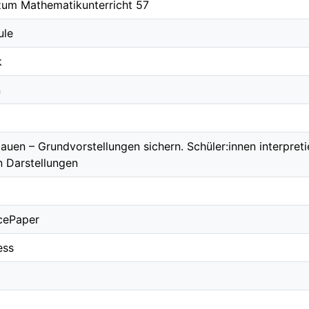
zum Mathematikunterricht 57
ule
k
n
auen – Grundvorstellungen sichern. Schüler:innen interpreti
n Darstellungen
cePaper
ess