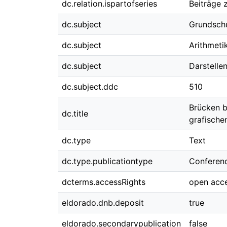
dc.relation.ispartofseries
Beiträge 
dc.subject
Grundsch
dc.subject
Arithmeti
dc.subject
Darstelle
dc.subject.ddc
510
Brücken b
dc.title
grafische
dc.type
Text
dc.type.publicationtype
Conferen
dcterms.accessRights
open acc
eldorado.dnb.deposit
true
eldorado.secondarypublication
false