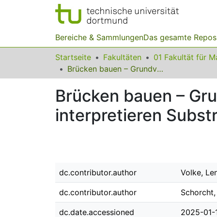
Bereiche & Sammlungen
Das gesamte Repos
Startseite
Fakultäten
Brücken bauen – Grundvorstellungen sichern. Schüler:innen interpretieren Substraktion und Addition in grafischen Darstellungen
Brücken bauen – Gru
interpretieren Subst
dc.contributor.author
Volke, Le
dc.contributor.author
Schorcht,
dc.date.accessioned
2025-01-