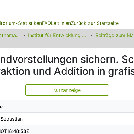
itorium
Statistiken
FAQ
Leitlinien
Zurück zur Startseite
01 Fakultät für Mathematik
Institut für Entwicklung und Erforschung des Mathematikunterrichts
ndvorstellungen sichern. Sc
raktion und Addition in graf
Kurzanzeige
na
 Sebastian
10T18:48:58Z