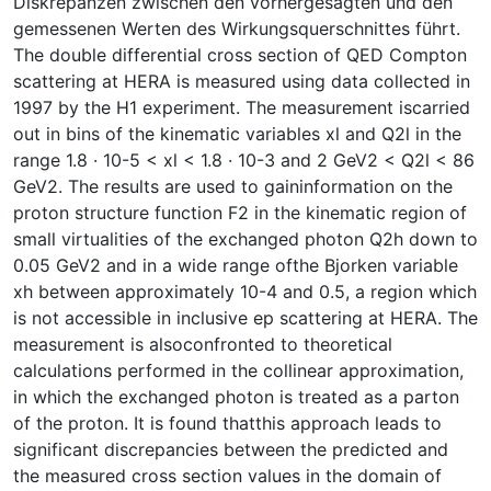
Diskrepanzen zwischen den vorhergesagten und den
gemessenen Werten des Wirkungsquerschnittes führt.
The double differential cross section of QED Compton
scattering at HERA is measured using data collected in
1997 by the H1 experiment. The measurement iscarried
out in bins of the kinematic variables xl and Q2l in the
range 1.8 · 10-5 < xl < 1.8 · 10-3 and 2 GeV2 < Q2l < 86
GeV2. The results are used to gaininformation on the
proton structure function F2 in the kinematic region of
small virtualities of the exchanged photon Q2h down to
0.05 GeV2 and in a wide range ofthe Bjorken variable
xh between approximately 10-4 and 0.5, a region which
is not accessible in inclusive ep scattering at HERA. The
measurement is alsoconfronted to theoretical
calculations performed in the collinear approximation,
in which the exchanged photon is treated as a parton
of the proton. It is found thatthis approach leads to
significant discrepancies between the predicted and
the measured cross section values in the domain of