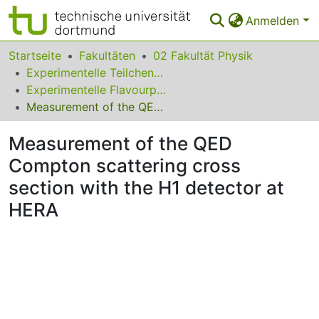
Anmelden
Bereiche & Sammlungen
Startseite
Fakultäten
02 Fakultät Physik
Experimentelle Teilchenphysik
Das gesamte Repositorium
Experimentelle Flavourphysik
Measurement of the QED Compton scattering cross section with the H1 detector at HERA
Statistiken
Measurement of the QED
FAQ
Compton scattering cross
Leitlinien
section with the H1 detector at
Zurück zur Startseite
HERA