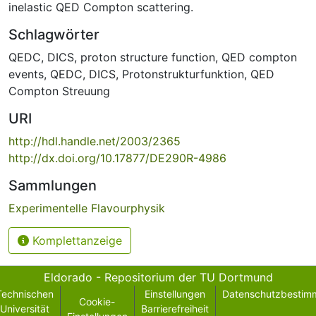
inelastic QED Compton scattering.
Schlagwörter
QEDC
,
DICS
,
proton structure function
,
QED compton
events
,
QEDC
,
DICS
,
Protonstrukturfunktion
,
QED
Compton Streuung
URI
http://hdl.handle.net/2003/2365
http://dx.doi.org/10.17877/DE290R-4986
Sammlungen
Experimentelle Flavourphysik
Komplettanzeige
Eldorado - Repositorium der TU Dortmund
Technischen
Einstellungen
Datenschutzbestim
Cookie-
Universität
Barrierefreiheit