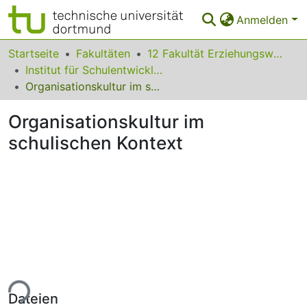
Anmelden
Bereiche & Sammlungen
Startseite
Fakultäten
12 Fakultät Erziehungswissenschaft, Psychologie und Bildungsforschung
Institut für Schulentwicklungsforschung
Das gesamte Repositorium
Organisationskultur im schulischen Kontext
Statistiken
Organisationskultur im
FAQ
schulischen Kontext
Leitlinien
Zurück zur Startseite
ade...
Dateien