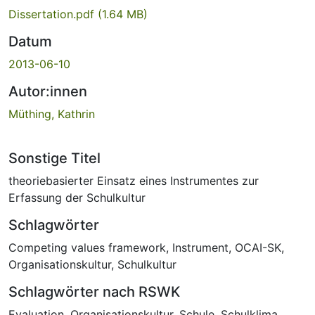
Dissertation.pdf
(1.64 MB)
Datum
2013-06-10
Autor:innen
Müthing, Kathrin
Sonstige Titel
theoriebasierter Einsatz eines Instrumentes zur
Erfassung der Schulkultur
Schlagwörter
Competing values framework
,
Instrument
,
OCAI-SK
,
Organisationskultur
,
Schulkultur
Schlagwörter nach RSWK
Evaluation
,
Organisationskultur
,
Schule
,
Schulklima