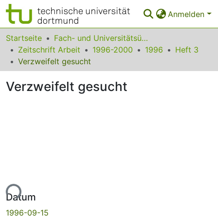
Anmelden
Bereiche & Sammlungen
Startseite
Fach- und Universitätsübergreifendes
Zeitschrift Arbeit
1996-2000
1996
Heft 3
Das gesamte Repositorium
Verzweifelt gesucht
Statistiken
Verzweifelt gesucht
FAQ
Leitlinien
Zurück zur Startseite
ade...
Datum
1996-09-15