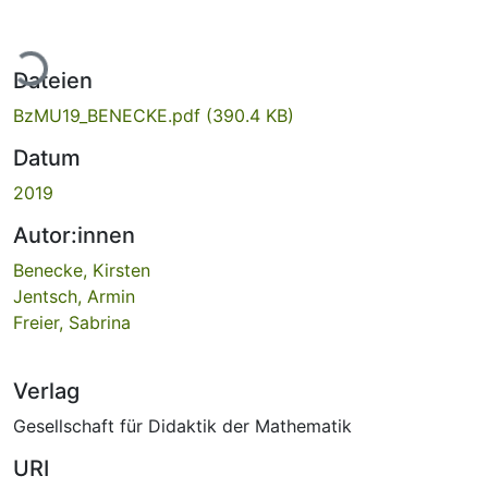
Lade...
Dateien
BzMU19_BENECKE.pdf
(390.4 KB)
Datum
2019
Autor:innen
Benecke, Kirsten
Jentsch, Armin
Freier, Sabrina
Verlag
Gesellschaft für Didaktik der Mathematik
URI