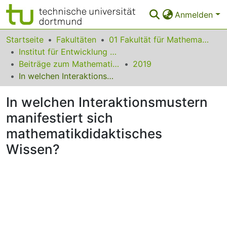
Anmelden
Bereiche & Sammlungen
Startseite
Fakultäten
01 Fakultät für Mathematik
Institut für Entwicklung und Erforschung des Mathematikunterrichts
Das gesamte Repositorium
Beiträge zum Mathematikunterricht
2019
In welchen Interaktionsmustern manifestiert sich mathematikdidaktisches Wissen?
Statistiken
In welchen Interaktionsmustern
FAQ
manifestiert sich
Leitlinien
mathematikdidaktisches
Zurück zur Startseite
Wissen?