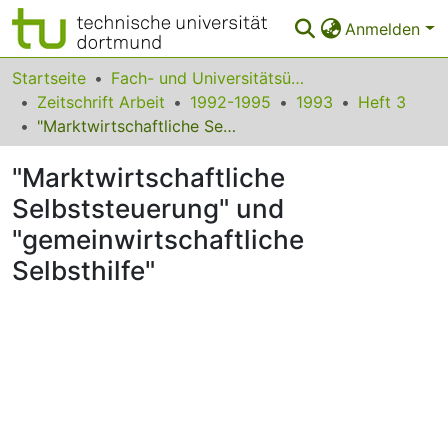
Anmelden
Bereiche & Sammlungen
Startseite
Fach- und Universitätsübergreifendes
Zeitschrift Arbeit
1992-1995
1993
Heft 3
Das gesamte Repositorium
"Marktwirtschaftliche Selbststeuerung" und "gemeinwirtschaftliche Selbsthilfe"
Statistiken
"Marktwirtschaftliche
FAQ
Selbststeuerung" und
"gemeinwirtschaftliche
Leitlinien
Selbsthilfe"
Zurück zur Startseite