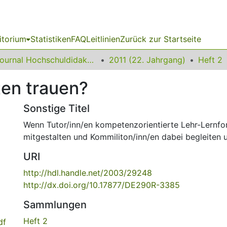
itorium
Statistiken
FAQ
Leitlinien
Zurück zur Startseite
Journal Hochschuldidaktik
2011 (22. Jahrgang)
Heft 2
en trauen?
Sonstige Titel
Wenn Tutor/inn/en kompetenzorientierte Lehr-Lernfo
mitgestalten und Kommiliton/inn/en dabei begleiten 
URI
http://hdl.handle.net/2003/29248
http://dx.doi.org/10.17877/DE290R-3385
Sammlungen
Heft 2
df