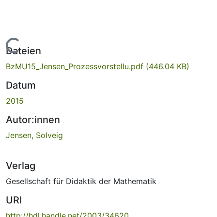
Lade...
Dateien
BzMU15_Jensen_Prozessvorstellu.pdf
(446.04 KB)
Datum
2015
Autor:innen
Jensen, Solveig
Verlag
Gesellschaft für Didaktik der Mathematik
URI
http://hdl.handle.net/2003/34620