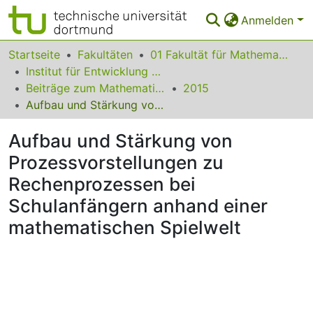
Anmelden
Bereiche & Sammlungen
Startseite
Fakultäten
01 Fakultät für Mathematik
Institut für Entwicklung und Erforschung des Mathematikunterrichts
Das gesamte Repositorium
Beiträge zum Mathematikunterricht
2015
Aufbau und Stärkung von Prozessvorstellungen zu Rechenprozessen bei Schulanfängern anhand einer mathematischen Spielwelt
Statistiken
Aufbau und Stärkung von
FAQ
Prozessvorstellungen zu
Leitlinien
Rechenprozessen bei
Zurück zur Startseite
Schulanfängern anhand einer
mathematischen Spielwelt