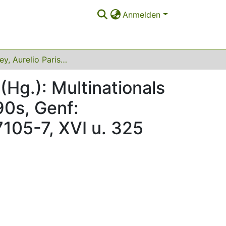
Anmelden
Paul Bailey, Aurelio Parisotto, Geoffrey Renshaw (Hg.): Multinationals and Employment: The Global Economy of the 1990s, Genf: International Labour Office, 1993, ISBN 92-2-107105-7, XVI u. 325 S., SFr 45,-
(Hg.): Multinationals
0s, Genf:
7105-7, XVI u. 325