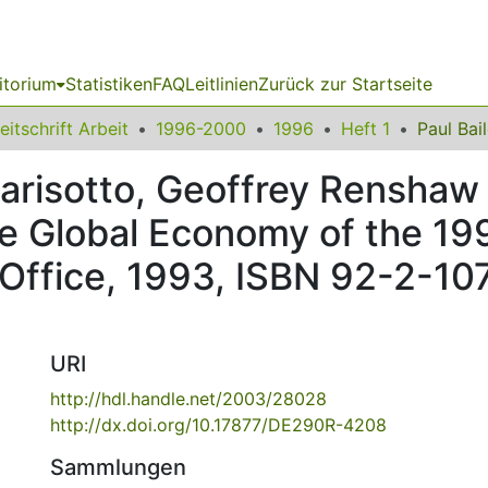
itorium
Statistiken
FAQ
Leitlinien
Zurück zur Startseite
eitschrift Arbeit
1996-2000
1996
Heft 1
Parisotto, Geoffrey Renshaw 
 Global Economy of the 199
 Office, 1993, ISBN 92-2-10
URI
http://hdl.handle.net/2003/28028
http://dx.doi.org/10.17877/DE290R-4208
Sammlungen