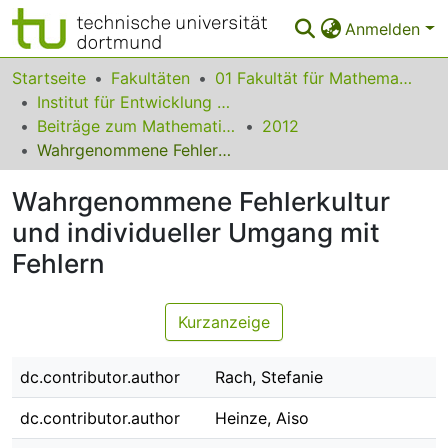
Anmelden
Bereiche & Sammlungen
Startseite
Fakultäten
01 Fakultät für Mathematik
Institut für Entwicklung und Erforschung des Mathematikunterrichts
Das gesamte Repositorium
Beiträge zum Mathematikunterricht
2012
Wahrgenommene Fehlerkultur und individueller Umgang mit Fehlern
Statistiken
Wahrgenommene Fehlerkultur
FAQ
und individueller Umgang mit
Leitlinien
Fehlern
Zurück zur Startseite
Kurzanzeige
dc.contributor.author
Rach, Stefanie
dc.contributor.author
Heinze, Aiso