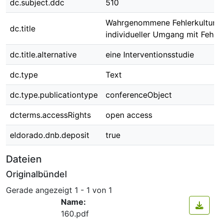
dc.subject.ddc
510
Wahrgenommene Fehlerkultur 
dc.title
individueller Umgang mit Fehle
dc.title.alternative
eine Interventionsstudie
dc.type
Text
dc.type.publicationtype
conferenceObject
dcterms.accessRights
open access
eldorado.dnb.deposit
true
Dateien
Originalbündel
Gerade angezeigt
1 - 1 von 1
Name:
160.pdf