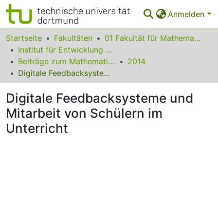
Anmelden
Bereiche & Sammlungen
Startseite
Fakultäten
01 Fakultät für Mathematik
Institut für Entwicklung und Erforschung des Mathematikunterrichts
Das gesamte Repositorium
Beiträge zum Mathematikunterricht
2014
Digitale Feedbacksysteme und Mitarbeit von Schülern im Unterricht
Statistiken
Digitale Feedbacksysteme und
FAQ
Mitarbeit von Schülern im
Leitlinien
Unterricht
Zurück zur Startseite