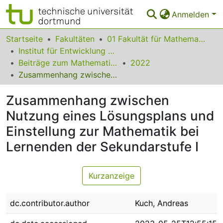
Anmelden
Bereiche & Sammlungen
Startseite
Fakultäten
01 Fakultät für Mathematik
Institut für Entwicklung und Erforschung des Mathematikunterrichts
Das gesamte Repositorium
Beiträge zum Mathematikunterricht
2022
Zusammenhang zwischen Nutzung eines Lösungsplans und Einstellung zur Mathematik bei Lernenden der Sekundarstufe I
Statistiken
Zusammenhang zwischen
FAQ
Nutzung eines Lösungsplans und
Leitlinien
Einstellung zur Mathematik bei
Zurück zur Startseite
Lernenden der Sekundarstufe I
Kurzanzeige
dc.contributor.author
Kuch, Andreas