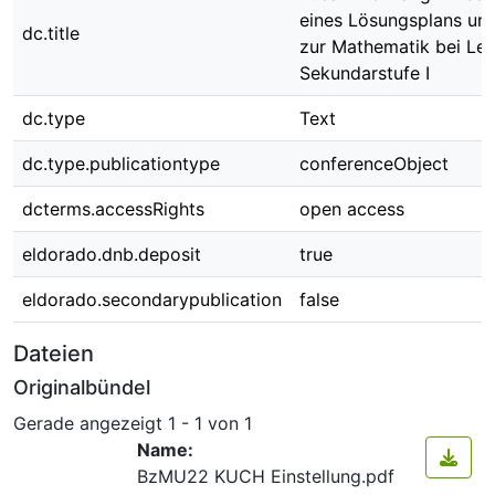
eines Lösungsplans und
dc.title
zur Mathematik bei Le
Sekundarstufe I
dc.type
Text
dc.type.publicationtype
conferenceObject
dcterms.accessRights
open access
eldorado.dnb.deposit
true
eldorado.secondarypublication
false
Dateien
Originalbündel
Gerade angezeigt
1 - 1 von 1
Name:
BzMU22 KUCH Einstellung.pdf