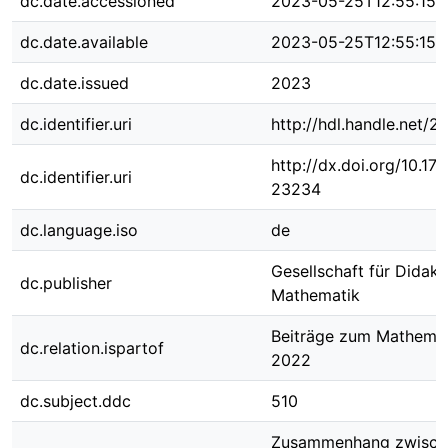
dc.date.accessioned
2023-05-25T12:55:15Z
dc.date.available
2023-05-25T12:55:15Z
dc.date.issued
2023
dc.identifier.uri
http://hdl.handle.net/
http://dx.doi.org/10.1
dc.identifier.uri
23234
dc.language.iso
de
Gesellschaft für Didakt
dc.publisher
Mathematik
Beiträge zum Mathemat
dc.relation.ispartof
2022
dc.subject.ddc
510
Zusammenhang zwisch