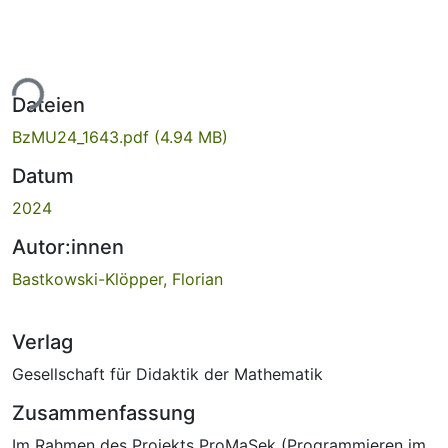
ade...
Dateien
BzMU24_1643.pdf
(4.94 MB)
Datum
2024
Autor:innen
Bastkowski-Klöpper, Florian
Verlag
Gesellschaft für Didaktik der Mathematik
Zusammenfassung
Im Rahmen des Projekts ProMaSek (Programmieren im