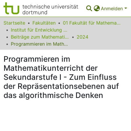
Anmelden
Bereiche & Sammlungen
Startseite
Fakultäten
01 Fakultät für Mathematik
Institut für Entwicklung und Erforschung des Mathematikunterrichts
Das gesamte Repositorium
Beiträge zum Mathematikunterricht
2024
Programmieren im Mathematikunterricht der Sekundarstufe I - Zum Einfluss der Repräsentationsebenen auf das algorithmische Denken
Statistiken
Programmieren im
FAQ
Mathematikunterricht der
Leitlinien
Sekundarstufe I - Zum Einfluss
Zurück zur Startseite
der Repräsentationsebenen auf
das algorithmische Denken