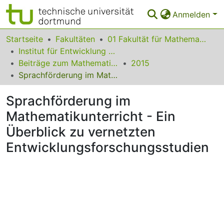
Anmelden
Bereiche & Sammlungen
Startseite
Fakultäten
01 Fakultät für Mathematik
Institut für Entwicklung und Erforschung des Mathematikunterrichts
Das gesamte Repositorium
Beiträge zum Mathematikunterricht
2015
Sprachförderung im Mathematikunterricht - Ein Überblick zu vernetzten Entwicklungsforschungsstudien
Statistiken
Sprachförderung im
FAQ
Mathematikunterricht - Ein
Leitlinien
Überblick zu vernetzten
Zurück zur Startseite
Entwicklungsforschungsstudien