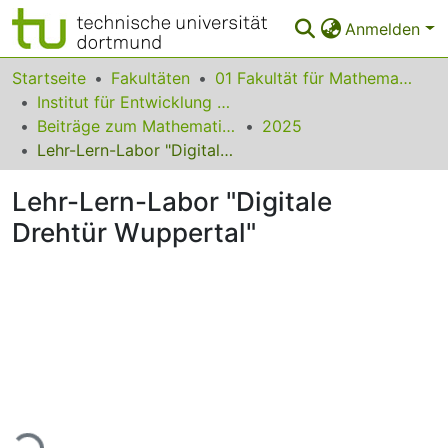
Anmelden
Bereiche & Sammlungen
Startseite
Fakultäten
01 Fakultät für Mathematik
Institut für Entwicklung und Erforschung des Mathematikunterrichts
Das gesamte Repositorium
Beiträge zum Mathematikunterricht
2025
Lehr-Lern-Labor "Digitale Drehtür Wuppertal"
Statistiken
Lehr-Lern-Labor "Digitale
FAQ
Drehtür Wuppertal"
Leitlinien
Zurück zur Startseite
Lade...