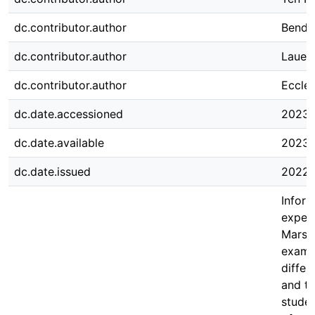
dc.contributor.author
Benden
dc.contributor.author
Lauer
dc.contributor.author
Eccles
dc.date.accessioned
2023-
dc.date.available
2023-
dc.date.issued
2022-
Inform
expec
Marsh
examin
differ
and th
studen