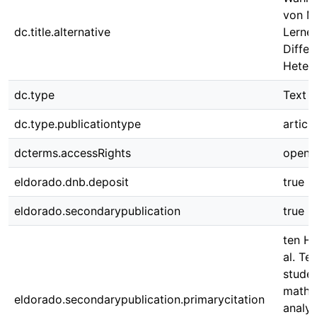
von M
dc.title.alternative
Lernen
Differ
Hetero
dc.type
Text
dc.type.publicationtype
article
dcterms.accessRights
open 
eldorado.dnb.deposit
true
eldorado.secondarypublication
true
ten Ha
al. Te
studen
math a
eldorado.secondarypublication.primarycitation
analys