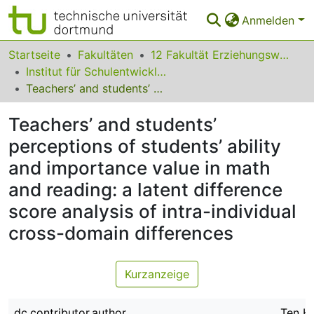
Anmelden
Bereiche & Sammlungen
Startseite
Fakultäten
12 Fakultät Erziehungswissenschaft, Psychologie und Bildungsforschung
Institut für Schulentwicklungsforschung
Das gesamte Repositorium
Teachers’ and students’ perceptions of students’ ability and importance value in math and reading: a latent difference score analysis of intra-individual cross-domain differences
Statistiken
Teachers’ and students’
FAQ
perceptions of students’ ability
and importance value in math
Leitlinien
and reading: a latent difference
Zurück zur Startseite
score analysis of intra-individual
cross-domain differences
Kurzanzeige
dc.contributor.author
Ten H