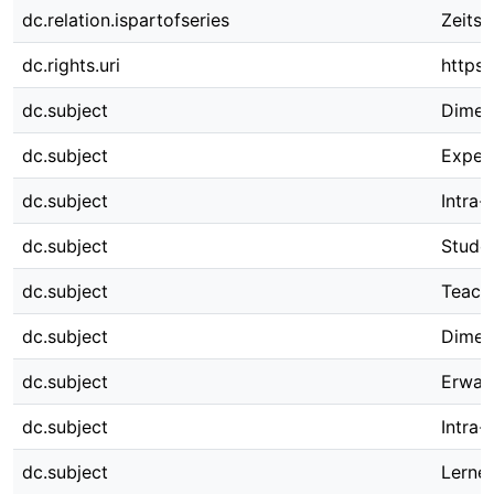
dc.relation.ispartofseries
Zeitsc
dc.rights.uri
https:
dc.subject
Dimen
dc.subject
Expec
dc.subject
Intra-
dc.subject
Stude
dc.subject
Teach
dc.subject
Dimen
dc.subject
Erwar
dc.subject
Intra-
dc.subject
Lerne