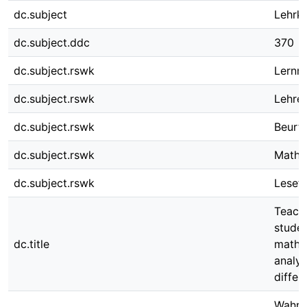
dc.subject
Lehrkr
dc.subject.ddc
370
dc.subject.rswk
Lernm
dc.subject.rswk
Lehrer
dc.subject.rswk
Beurte
dc.subject.rswk
Mathe
dc.subject.rswk
Lesefä
Teache
studen
dc.title
math a
analys
differ
Wahrg