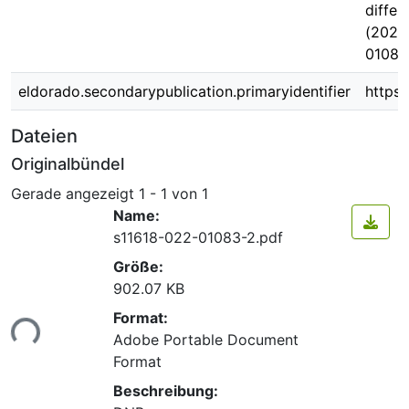
differ
(2022)
01083
eldorado.secondarypublication.primaryidentifier
https:
Dateien
Originalbündel
Gerade angezeigt
1 - 1 von 1
Name:
s11618-022-01083-2.pdf
Größe:
902.07 KB
Lade...
Format:
Adobe Portable Document
Format
Beschreibung: