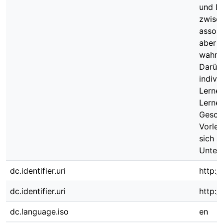
und Le
zwisc
assozi
aber n
wahrg
Darübe
indivi
Lernen
Lernen
Geschl
Vorlei
sich a
Unters
dc.identifier.uri
http:/
dc.identifier.uri
http:
dc.language.iso
en