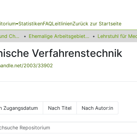
itorium
Statistiken
FAQ
Leitlinien
Zurück zur Startseite
06 Fakultät Bio- und Chemieingenieurwesen
Ehemalige Arbeitsgebiete und Lehrstühle
nische Verfahrenstechnik
.handle.net/2003/33902
h Zugangsdatum
Nach Titel
Nach Autor:in