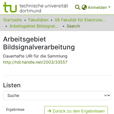
Anmelden
Bereiche & Sammlungen
Startseite
Fakultäten
08 Fakultät für Elektrotechnik und Informationstechnik
Arbeitsgebiet Bildsignalverarbeitung
Search
Das gesamte Repositorium
Arbeitsgebiet
Statistiken
Bildsignalverarbeitung
FAQ
Dauerhafte URI für die Sammlung
Leitlinien
http://hdl.handle.net/2003/33557
Zurück zur Startseite
Listen
Ergebnisse
Zurück zu den Ergebnissen