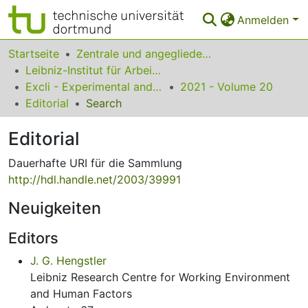
Anmelden
Bereiche & Sammlungen
Startseite
Zentrale und angegliederte Institute
Leibniz-Institut für Arbeitsforschung an der TU Dortmund
Das gesamte Repositorium
Excli - Experimental and Clinical Sciences
2021 - Volume 20
Editorial
Search
Statistiken
Editorial
FAQ
Dauerhafte URI für die Sammlung
Leitlinien
http://hdl.handle.net/2003/39991
Zurück zur Startseite
Neuigkeiten
Editors
J. G. Hengstler
Leibniz Research Centre for Working Environment
and Human Factors