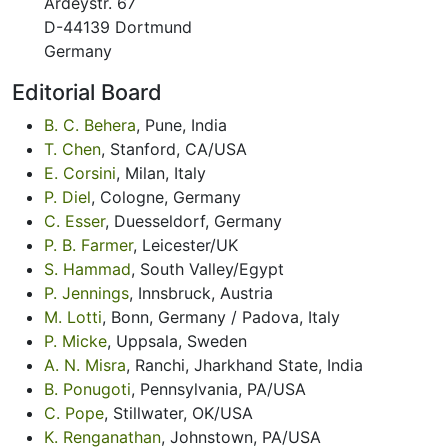
Ardeystr. 67
D-44139 Dortmund
Germany
Editorial Board
B. C. Behera
, Pune, India
T. Chen
, Stanford, CA/USA
E. Corsini
, Milan, Italy
P. Diel
, Cologne, Germany
C. Esser
, Duesseldorf, Germany
P. B. Farmer
, Leicester/UK
S. Hammad
, South Valley/Egypt
P. Jennings
, Innsbruck, Austria
M. Lotti
, Bonn, Germany / Padova, Italy
P. Micke
, Uppsala, Sweden
A. N. Misra
, Ranchi, Jharkhand State, India
B. Ponugoti
, Pennsylvania, PA/USA
C. Pope
, Stillwater, OK/USA
K. Renganathan
, Johnstown, PA/USA