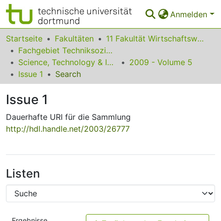
Anmelden
Bereiche & Sammlungen
Startseite
Fakultäten
11 Fakultät Wirtschaftswissenschaften
Fachgebiet Techniksoziologie
Das gesamte Repositorium
Science, Technology & Innovation Studies
2009 - Volume 5
Issue 1
Search
Statistiken
Issue 1
FAQ
Dauerhafte URI für die Sammlung
Leitlinien
http://hdl.handle.net/2003/26777
Zurück zur Startseite
Listen
Ergebnisse