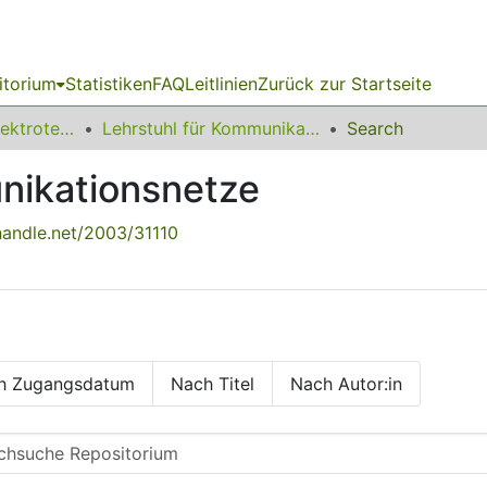
itorium
Statistiken
FAQ
Leitlinien
Zurück zur Startseite
08 Fakultät für Elektrotechnik und Informationstechnik
Lehrstuhl für Kommunikationsnetze
Search
nikationsnetze
.handle.net/2003/31110
h Zugangsdatum
Nach Titel
Nach Autor:in