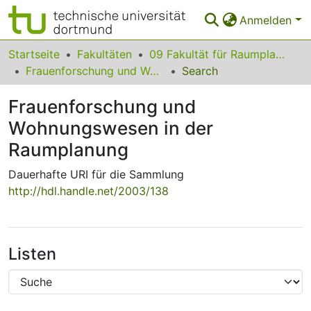
Anmelden
Bereiche & Sammlungen
Startseite
Fakultäten
09 Fakultät für Raumplanung
Frauenforschung und Wohnungswesen in der Raumplanung
Search
Das gesamte Repositorium
Frauenforschung und
Statistiken
Wohnungswesen in der
FAQ
Raumplanung
Leitlinien
Dauerhafte URI für die Sammlung
http://hdl.handle.net/2003/138
Zurück zur Startseite
Listen