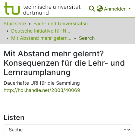
Anmelden
Bereiche & Sammlungen
Startseite
Fach- und Universitätsübergreifendes
Deutsche Initiative für Netzwerkinformation e. V.
Das gesamte Repositorium
Mit Abstand mehr gelernt? Konsequenzen für die Lehr- und Lernraumplanung
Search
Statistiken
Mit Abstand mehr gelernt?
FAQ
Konsequenzen für die Lehr- und
Lernraumplanung
Leitlinien
Dauerhafte URI für die Sammlung
Zurück zur Startseite
http://hdl.handle.net/2003/40069
Listen