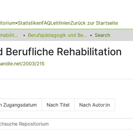
itorium
Statistiken
FAQ
Leitlinien
Zurück zur Startseite
13 Fakultät für Rehabilitationswissenschaften
Berufspädagogik und Berufliche Rehabilitation
Search
Berufliche Rehabilitation
.handle.net/2003/215
h Zugangsdatum
Nach Titel
Nach Autor:in