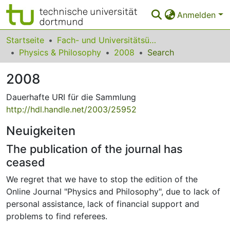
Anmelden
Bereiche & Sammlungen
Startseite
Fach- und Universitätsübergreifendes
Physics & Philosophy
2008
Search
Das gesamte Repositorium
2008
Statistiken
Dauerhafte URI für die Sammlung
FAQ
http://hdl.handle.net/2003/25952
Leitlinien
Neuigkeiten
Zurück zur Startseite
The publication of the journal has
ceased
We regret that we have to stop the edition of the
Online Journal "Physics and Philosophy", due to lack of
personal assistance, lack of financial support and
problems to find referees.