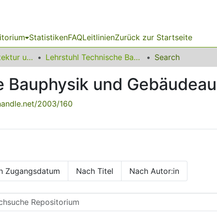
itorium
Statistiken
FAQ
Leitlinien
Zurück zur Startseite
10 Fakultät Architektur und Bauingenieurwesen
Lehrstuhl Technische Bauphysik und Gebäudeausrüstung
Search
he Bauphysik und Gebäudeau
.handle.net/2003/160
h Zugangsdatum
Nach Titel
Nach Autor:in