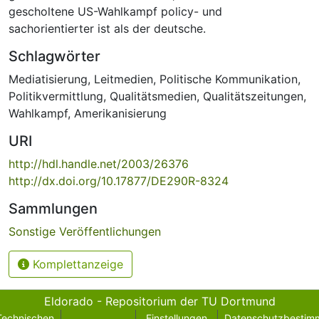
gescholtene US-Wahlkampf policy- und
sachorientierter ist als der deutsche.
Schlagwörter
Mediatisierung
,
Leitmedien
,
Politische Kommunikation
,
Politikvermittlung
,
Qualitätsmedien
,
Qualitätszeitungen
,
Wahlkampf
,
Amerikanisierung
URI
http://hdl.handle.net/2003/26376
http://dx.doi.org/10.17877/DE290R-8324
Sammlungen
Sonstige Veröffentlichungen
Komplettanzeige
Eldorado - Repositorium der TU Dortmund
Technischen
Einstellungen
Datenschutzbestim