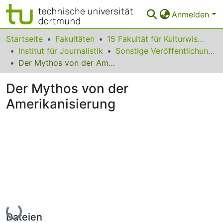
Anmelden
Bereiche & Sammlungen
Startseite
Fakultäten
15 Fakultät für Kulturwissenschaften
Institut für Journalistik
Sonstige Veröffentlichungen
Das gesamte Repositorium
Der Mythos von der Amerikanisierung
Statistiken
Der Mythos von der
FAQ
Amerikanisierung
Leitlinien
Zurück zur Startseite
Lade...
Dateien