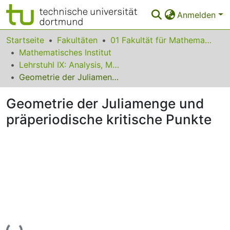
Anmelden
Bereiche & Sammlungen
Startseite
Fakultäten
01 Fakultät für Mathematik
Mathematisches Institut
Das gesamte Repositorium
Lehrstuhl IX: Analysis, Mathematische Physik & Dynamische Systeme
Geometrie der Juliamenge und präperiodische kritische Punkte
Statistiken
Geometrie der Juliamenge und
FAQ
präperiodische kritische Punkte
Leitlinien
Zurück zur Startseite