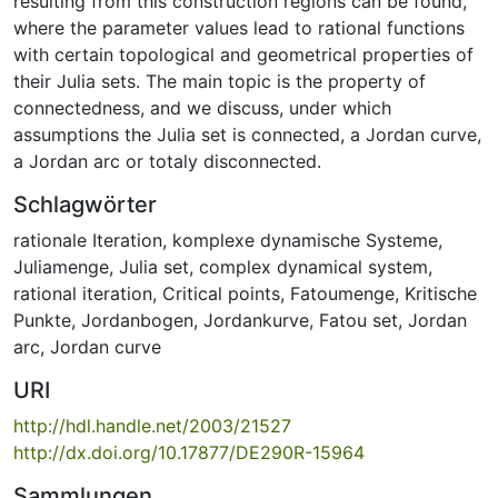
resulting from this construction regions can be found,
where the parameter values lead to rational functions
with certain topological and geometrical properties of
their Julia sets. The main topic is the property of
connectedness, and we discuss, under which
assumptions the Julia set is connected, a Jordan curve,
a Jordan arc or totaly disconnected.
Schlagwörter
rationale Iteration
,
komplexe dynamische Systeme
,
Juliamenge
,
Julia set
,
complex dynamical system
,
rational iteration
,
Critical points
,
Fatoumenge
,
Kritische
Punkte
,
Jordanbogen
,
Jordankurve
,
Fatou set
,
Jordan
arc
,
Jordan curve
URI
http://hdl.handle.net/2003/21527
http://dx.doi.org/10.17877/DE290R-15964
Sammlungen