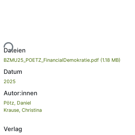
ade...
Dateien
BZMU25_POETZ_FinancialDemokratie.pdf
(1.18 MB)
Datum
2025
Autor:innen
Pötz, Daniel
Krause, Christina
Verlag