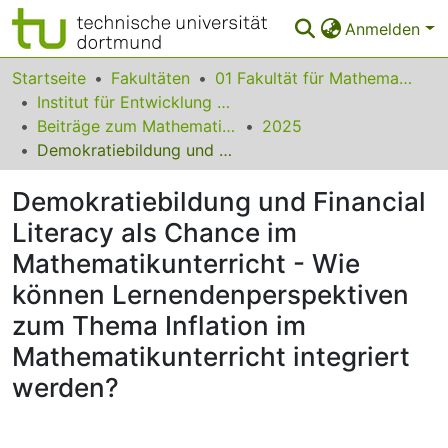
Anmelden
Bereiche & Sammlungen
Startseite
Fakultäten
01 Fakultät für Mathematik
Institut für Entwicklung und Erforschung des Mathematikunterrichts
Das gesamte Repositorium
Beiträge zum Mathematikunterricht
2025
Demokratiebildung und Financial Literacy als Chance im Mathematikunterricht - Wie können Lernendenperspektiven zum Thema Inflation im Mathematikunterricht integriert werden?
Statistiken
Demokratiebildung und Financial
FAQ
Literacy als Chance im
Leitlinien
Mathematikunterricht - Wie
Zurück zur Startseite
können Lernendenperspektiven
zum Thema Inflation im
Mathematikunterricht integriert
werden?