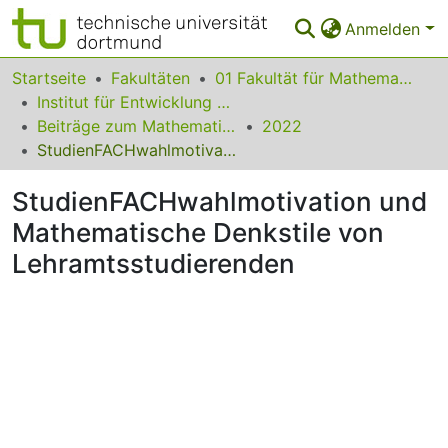
Anmelden
Bereiche & Sammlungen
Startseite
Fakultäten
01 Fakultät für Mathematik
Institut für Entwicklung und Erforschung des Mathematikunterrichts
Das gesamte Repositorium
Beiträge zum Mathematikunterricht
2022
StudienFACHwahlmotivation und Mathematische Denkstile von Lehramtsstudierenden
Statistiken
StudienFACHwahlmotivation und
FAQ
Mathematische Denkstile von
Leitlinien
Lehramtsstudierenden
Zurück zur Startseite