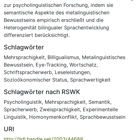
zur psycholinguistischen Forschung, indem sie
semantische Aspekte des metalinguistischen
Bewusstseins empirisch erschließt und die
Heterogenität bilingualer Sprachentwicklung
differenziert berücksichtigt.
Schlagwörter
Mehrsprachigkeit
,
Billigualismus
,
Metalinguistisches
Bewusstsein
,
Eye-Tracking
,
Wortschatz
,
Schriftspracherwerb
,
Leseleistungen
,
Sozioökonomischer Status
,
Sprachwertigkeit
Schlagwörter nach RSWK
Psycholinguistik
,
Mehrsprachigkeit
,
Semantik
,
Spracherwerb
,
Zweisprachigkeit
,
Experimentelle
Linguistik
,
Homonymenkonflikt
,
Sprachbewusstsein
URI
http://hdl.handle.net/2003/44688