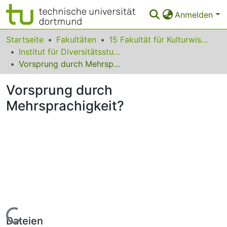
Anmelden
Bereiche & Sammlungen
Startseite
Fakultäten
15 Fakultät für Kulturwissenschaften
Institut für Diversitätsstudien
Das gesamte Repositorium
Vorsprung durch Mehrsprachigkeit?
Statistiken
Vorsprung durch
FAQ
Mehrsprachigkeit?
Leitlinien
Zurück zur Startseite
Lade...
Dateien