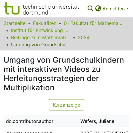
Anmelden
Bereiche & Sammlungen
Startseite
Fakultäten
01 Fakultät für Mathematik
Institut für Entwicklung und Erforschung des Mathematikunterrichts
Das gesamte Repositorium
Beiträge zum Mathematikunterricht
2024
Umgang von Grundschulkindern mit interaktiven Videos zu Herleitungsstrategien der Multiplikation
Statistiken
Umgang von Grundschulkindern
FAQ
mit interaktiven Videos zu
Leitlinien
Herleitungsstrategien der
Zurück zur Startseite
Multiplikation
Kurzanzeige
dc.contributor.author
Wefers, Juliane