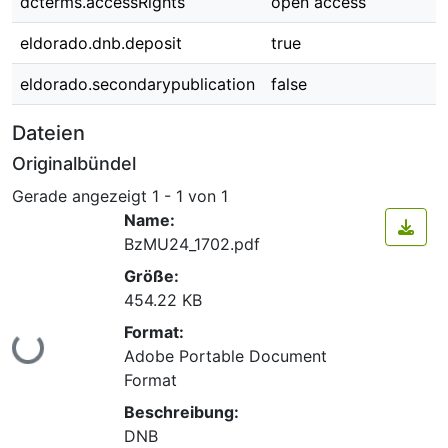
dcterms.accessRights
open access
eldorado.dnb.deposit
true
eldorado.secondarypublication
false
Dateien
Originalbündel
Gerade angezeigt
1 - 1 von 1
Name:
BzMU24_1702.pdf
Größe:
454.22 KB
Format:
Lade...
Adobe Portable Document
Format
Beschreibung:
DNB