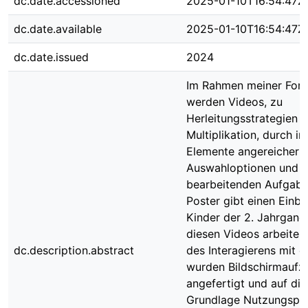
dc.date.accessioned
2025-01-10T16:54:47Z
dc.date.available
2025-01-10T16:54:47Z
dc.date.issued
2024
Im Rahmen meiner For
werden Videos, zu
Herleitungsstrategien d
Multiplikation, durch in
Elemente angereichert,
Auswahloptionen und 
bearbeitenden Aufgabe
Poster gibt einen Einbli
Kinder der 2. Jahrgang
diesen Videos arbeiten
dc.description.abstract
des Interagierens mit 
wurden Bildschirmaufz
angefertigt und auf die
Grundlage Nutzungspro