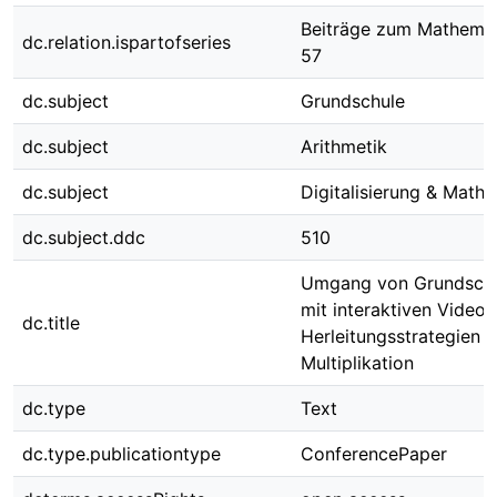
Beiträge zum Mathemat
dc.relation.ispartofseries
57
dc.subject
Grundschule
dc.subject
Arithmetik
dc.subject
Digitalisierung & Math
dc.subject.ddc
510
Umgang von Grundschu
mit interaktiven Videos
dc.title
Herleitungsstrategien d
Multiplikation
dc.type
Text
dc.type.publicationtype
ConferencePaper