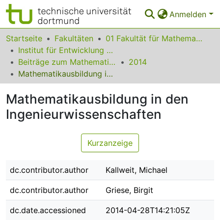
Anmelden
Bereiche & Sammlungen
Startseite
Fakultäten
01 Fakultät für Mathematik
Institut für Entwicklung und Erforschung des Mathematikunterrichts
Das gesamte Repositorium
Beiträge zum Mathematikunterricht
2014
Mathematikausbildung in den Ingenieurwissenschaften
Statistiken
Mathematikausbildung in den
FAQ
Ingenieurwissenschaften
Leitlinien
Zurück zur Startseite
Kurzanzeige
dc.contributor.author
Kallweit, Michael
dc.contributor.author
Griese, Birgit
dc.date.accessioned
2014-04-28T14:21:05Z