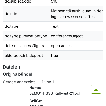
dc.subject.ddc
510
Mathematikausbildung in den
dc.title
Ingenieurwissenschaften
dc.type
Text
dc.type.publicationtype
conferenceObject
dcterms.accessRights
open access
eldorado.dnb.deposit
true
Dateien
Originalbündel
Gerade angezeigt
1 - 1 von 1
Name:
BzMU14-3SB-Kallweit-21.pdf
Größe: