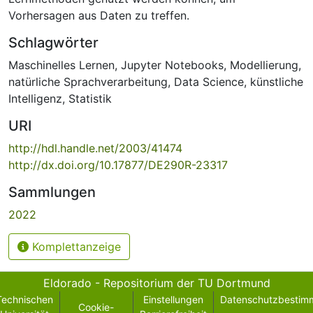
Vorhersagen aus Daten zu treffen.
Schlagwörter
Maschinelles Lernen
,
Jupyter Notebooks
,
Modellierung
,
natürliche Sprachverarbeitung
,
Data Science
,
künstliche
Intelligenz
,
Statistik
URI
http://hdl.handle.net/2003/41474
http://dx.doi.org/10.17877/DE290R-23317
Sammlungen
2022
Komplettanzeige
Eldorado - Repositorium der TU Dortmund
Technischen
Einstellungen
Datenschutzbestim
Cookie-