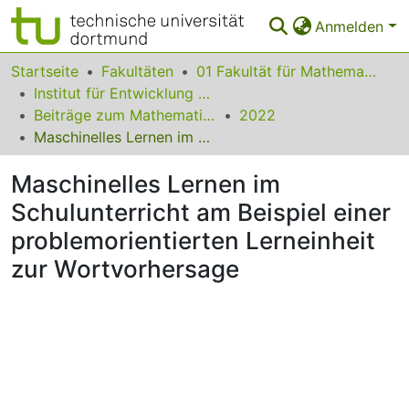
Anmelden
Bereiche & Sammlungen
Startseite
Fakultäten
01 Fakultät für Mathematik
Institut für Entwicklung und Erforschung des Mathematikunterrichts
Das gesamte Repositorium
Beiträge zum Mathematikunterricht
2022
Maschinelles Lernen im Schulunterricht am Beispiel einer problemorientierten Lerneinheit zur Wortvorhersage
Statistiken
Maschinelles Lernen im
FAQ
Schulunterricht am Beispiel einer
Leitlinien
problemorientierten Lerneinheit
Zurück zur Startseite
zur Wortvorhersage