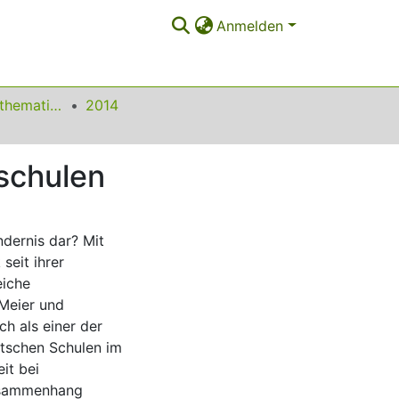
Anmelden
Beiträge zum Mathematikunterricht
2014
schulen
dernis dar? Mit
seit ihrer
eiche
 Meier und
h als einer der
utschen Schulen im
it bei
Zusammenhang