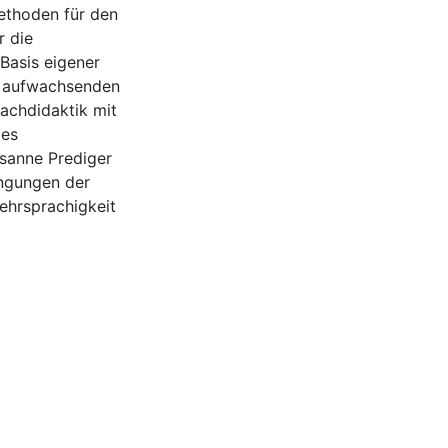
ethoden für den
r die
 Basis eigener
g aufwachsenden
achdidaktik mit
ßes
usanne Prediger
ingungen der
ehrsprachigkeit