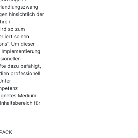
n Handlungszwang
en hinsichtlich der
ihren
wird so zum
rliert seinen
ons“. Um dieser
n Implementierung
sionellen
te dazu befähigt,
dien professionell
Unter
ompetenz
eeignetes Medium
nhaltsbereich für
PACK