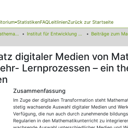
itorium
Statistiken
FAQ
Leitlinien
Zurück zur Startseite
01 Fakultät für Mathematik
Institut für Entwicklung und Erforschung des Mathematikunterrichts
tz digitaler Medien von Ma
ehr- Lernprozessen – ein th
en
Zusammenfassung
Im Zuge der digitalen Transformation steht Mathemat
stetig wachsende Auswahl digitaler Medien und Wer
Verfügung, die nun auch durch zunehmende bildungs
Regularien in den Mathematikunterricht zu integrieren
wachsende Auswahl unterschiedlicher Medien und W