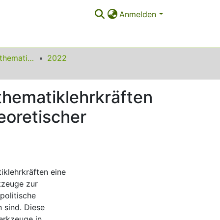
Anmelden
Beiträge zum Mathematikunterricht
2022
thematiklehrkräften
eoretischer
iklehrkräften eine
kzeuge zur
politische
 sind. Diese
erkzeuge in