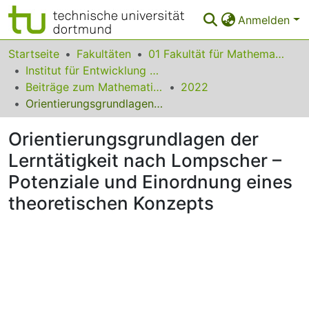
Anmelden
Bereiche & Sammlungen
Startseite
Fakultäten
01 Fakultät für Mathematik
Institut für Entwicklung und Erforschung des Mathematikunterrichts
Das gesamte Repositorium
Beiträge zum Mathematikunterricht
2022
Orientierungsgrundlagen der Lerntätigkeit nach Lompscher – Potenziale und Einordnung eines theoretischen Konzepts
Statistiken
Orientierungsgrundlagen der
FAQ
Lerntätigkeit nach Lompscher –
Leitlinien
Potenziale und Einordnung eines
Zurück zur Startseite
theoretischen Konzepts