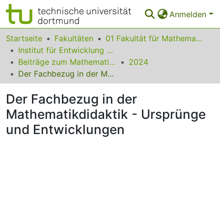
Anmelden
Bereiche & Sammlungen
Startseite
Fakultäten
01 Fakultät für Mathematik
Institut für Entwicklung und Erforschung des Mathematikunterrichts
Das gesamte Repositorium
Beiträge zum Mathematikunterricht
2024
Der Fachbezug in der Mathematikdidaktik - Ursprünge und Entwicklungen
Statistiken
Der Fachbezug in der
FAQ
Mathematikdidaktik - Ursprünge
Leitlinien
und Entwicklungen
Zurück zur Startseite