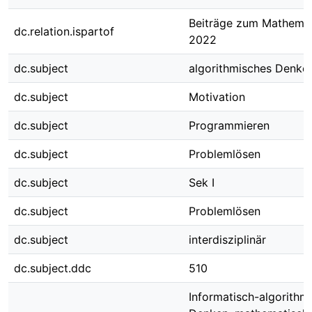
Beiträge zum Mathemat
dc.relation.ispartof
2022
dc.subject
algorithmisches Denke
dc.subject
Motivation
dc.subject
Programmieren
dc.subject
Problemlösen
dc.subject
Sek I
dc.subject
Problemlösen
dc.subject
interdisziplinär
dc.subject.ddc
510
Informatisch-algorithm