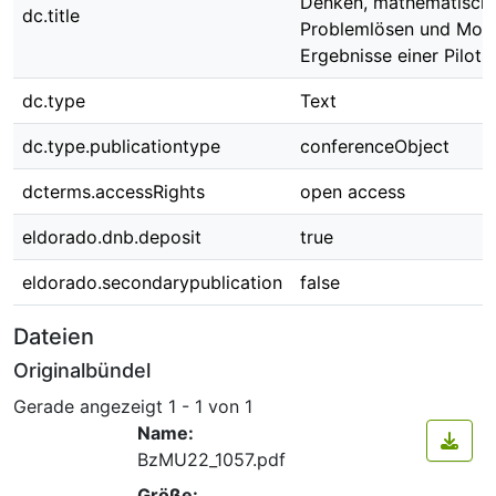
Denken, mathematisch
dc.title
Problemlösen und Moti
Ergebnisse einer Pilots
dc.type
Text
dc.type.publicationtype
conferenceObject
dcterms.accessRights
open access
eldorado.dnb.deposit
true
eldorado.secondarypublication
false
Dateien
Originalbündel
Gerade angezeigt
1 - 1 von 1
Name:
BzMU22_1057.pdf
Größe: