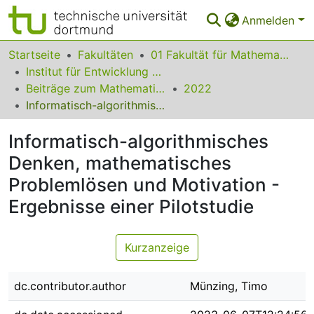
Anmelden
Bereiche & Sammlungen
Startseite
Fakultäten
01 Fakultät für Mathematik
Institut für Entwicklung und Erforschung des Mathematikunterrichts
Das gesamte Repositorium
Beiträge zum Mathematikunterricht
2022
Informatisch-algorithmisches Denken, mathematisches Problemlösen und Motivation - Ergebnisse einer Pilotstudie
Statistiken
Informatisch-algorithmisches
FAQ
Denken, mathematisches
Leitlinien
Problemlösen und Motivation -
Zurück zur Startseite
Ergebnisse einer Pilotstudie
Kurzanzeige
dc.contributor.author
Münzing, Timo