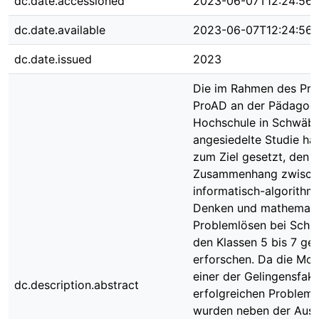
dc.date.accessioned
2023-06-07T12:24:56
dc.date.available
2023-06-07T12:24:56
dc.date.issued
2023
Die im Rahmen des Pro
ProAD an der Pädagog
Hochschule in Schwäb
angesiedelte Studie hat
zum Ziel gesetzt, den
Zusammenhang zwisch
informatisch-algorith
Denken und mathemat
Problemlösen bei Schül
den Klassen 5 bis 7 ge
erforschen. Da die Moti
einer der Gelingensfak
dc.description.abstract
erfolgreichen Problemlö
wurden neben der Aus