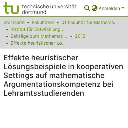
Anmelden
Bereiche & Sammlungen
Startseite
Fakultäten
01 Fakultät für Mathematik
Institut für Entwicklung und Erforschung des Mathematikunterrichts
Das gesamte Repositorium
Beiträge zum Mathematikunterricht
2012
Effekte heuristischer Lösungsbeispiele in kooperativen Settings auf mathematische Argumentationskompetenz bei Lehramtsstudierenden
Statistiken
Effekte heuristischer
FAQ
Lösungsbeispiele in kooperativen
Leitlinien
Settings auf mathematische
Zurück zur Startseite
Argumentationskompetenz bei
Lehramtsstudierenden