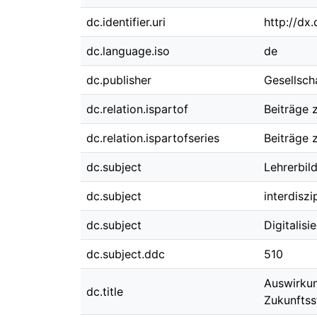
dc.identifier.uri
http://dx
dc.language.iso
de
dc.publisher
Gesellsch
dc.relation.ispartof
Beiträge 
dc.relation.ispartofseries
Beiträge 
dc.subject
Lehrerbild
dc.subject
interdiszi
dc.subject
Digitalis
dc.subject.ddc
510
Auswirkun
dc.title
Zukunftss