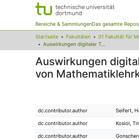
Bereiche & Sammlungen
Das gesamte Repos
Startseite
Fakultäten
Auswirkungen digitaler Technologien auf das professionelle Wissen von Mathematiklehrkräften – Eine Zukunftsstudie
Auswirkungen digital
von Mathematiklehrk
dc.contributor.author
Seifert, 
dc.contributor.author
Kosiol, T
dc.contributor.author
Gonschero