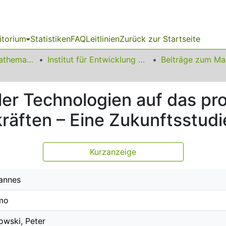
itorium
Statistiken
FAQ
Leitlinien
Zurück zur Startseite
01 Fakultät für Mathematik
Institut für Entwicklung und Erforschung des Mathematikunterrichts
er Technologien auf das pr
räften – Eine Zukunftsstudi
Kurzanzeige
Hannes
imo
wski, Peter