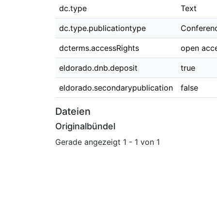
dc.type
Text
dc.type.publicationtype
Conferen
dcterms.accessRights
open acc
eldorado.dnb.deposit
true
eldorado.secondarypublication
false
Dateien
Originalbündel
Gerade angezeigt
1 - 1 von 1