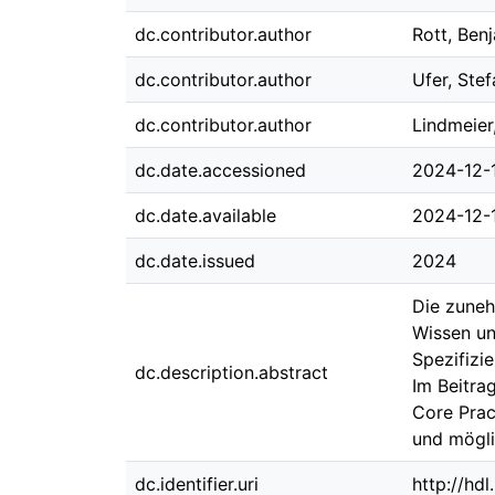
dc.contributor.author
Rott, Ben
dc.contributor.author
Ufer, Stef
dc.contributor.author
Lindmeier
dc.date.accessioned
2024-12-
dc.date.available
2024-12-
dc.date.issued
2024
Die zuneh
Wissen un
Spezifizi
dc.description.abstract
Im Beitra
Core Prac
und mögli
dc.identifier.uri
http://hd