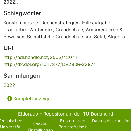
2022).
Schlagwörter
Konstanzgesetz
,
Rechenstrategien
,
Hilfsaufgabe
,
Präalgebra
,
Arithmetik
,
Grundschule
,
Argumentieren &
Beweisen
,
Schnittstelle Grundschule und Sek I
,
Algebra
URI
http://hdl.handle.net/2003/42041
http://dx.doi.org/10.17877/DE290R-23874
Sammlungen
2022
Komplettanzeige
Eldorado - Repositorium der TU Dortmund
Technischen
Einstellungen
Datenschutzbestim
Cookie-
Universität
Barrierefreiheit
Einstellungen