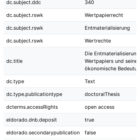
dc.subject.ddc
340
dc.subject.rswk
Wertpapierrecht
dc.subject.rswk
Entmaterialisierung
dc.subject.rswk
Wertrechte
Die Entmaterialisierung
dc.title
Wertpapiers und seine
ökonomische Bedeutu
dc.type
Text
dc.type.publicationtype
doctoralThesis
dcterms.accessRights
open access
eldorado.dnb.deposit
true
eldorado.secondarypublication
false