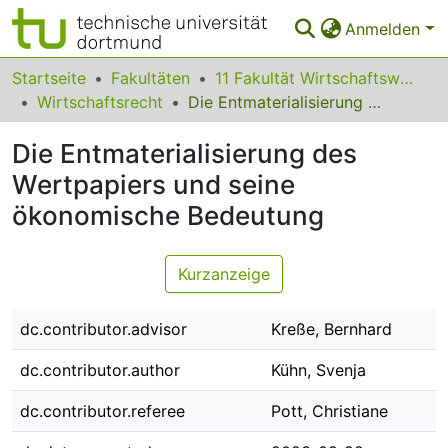
Anmelden
Bereiche & Sammlungen
Startseite
Fakultäten
11 Fakultät Wirtschaftswissenschaften
Wirtschaftsrecht
Die Entmaterialisierung des Wertpapiers und seine ökonomische Bedeutung
Das gesamte Repositorium
Die Entmaterialisierung des
Statistiken
Wertpapiers und seine
FAQ
ökonomische Bedeutung
Leitlinien
Kurzanzeige
Zurück zur Startseite
dc.contributor.advisor
Kreße, Bernhard
dc.contributor.author
Kühn, Svenja
dc.contributor.referee
Pott, Christiane