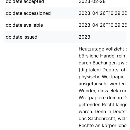
dc.date.accepted
2023-02-28
dc.date.accessioned
2023-04-26T10:29:25
dc.date.available
2023-04-26T10:29:25
dc.date.issued
2023
Heutzutage vollzieht si
börsliche Handel rein f
durch Buchungen zwis
(digitalen) Depots, ohn
physische Wertpapieru
ausgetauscht werden. 
Wunder, dass elektroni
Wertpapiere dem in De
geltenden Recht lange
waren. Denn in Deutsch
das Sachenrecht, welch
Rechte an körperlichen