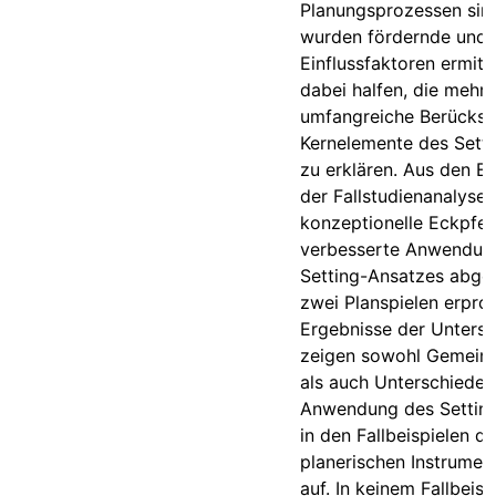
Planungsprozessen sin
wurden fördernde un
Einflussfaktoren ermitte
dabei halfen, die mehr
umfangreiche Berücksi
Kernelemente des Sett
zu erklären. Aus den E
der Fallstudienanalyse
konzeptionelle Eckpfeil
verbesserte Anwendun
Setting-Ansatzes abgel
zwei Planspielen erprob
Ergebnisse der Unters
zeigen sowohl Gemein
als auch Unterschiede i
Anwendung des Settin
in den Fallbeispielen d
planerischen Instrumen
auf. In keinem Fallbeisp