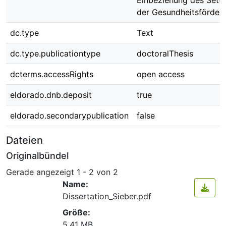
Einbeziehung des Sett
der Gesundheitsförder
dc.type
Text
dc.type.publicationtype
doctoralThesis
dcterms.accessRights
open access
eldorado.dnb.deposit
true
eldorado.secondarypublication
false
Dateien
Originalbündel
Gerade angezeigt
1 - 2 von 2
Name:
Dissertation_Sieber.pdf
Größe:
5.41 MB