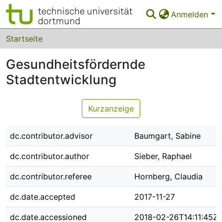
Anmelden
Bereiche & Sammlungen
Startseite
Das gesamte Repositorium
Gesundheitsfördernde
Stadtentwicklung
Statistiken
FAQ
Kurzanzeige
Leitlinien
dc.contributor.advisor
Baumgart, Sabine
Zurück zur Startseite
dc.contributor.author
Sieber, Raphael
dc.contributor.referee
Hornberg, Claudia
dc.date.accepted
2017-11-27
dc.date.accessioned
2018-02-26T14:11:45Z