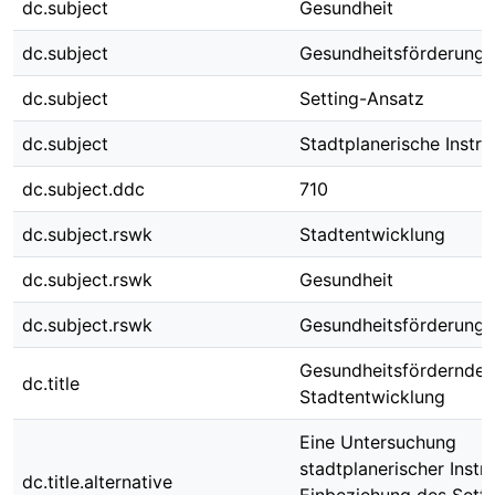
dc.subject
Gesundheit
dc.subject
Gesundheitsförderung
dc.subject
Setting-Ansatz
dc.subject
Stadtplanerische Instr
dc.subject.ddc
710
dc.subject.rswk
Stadtentwicklung
dc.subject.rswk
Gesundheit
dc.subject.rswk
Gesundheitsförderung
Gesundheitsfördernde
dc.title
Stadtentwicklung
Eine Untersuchung
stadtplanerischer Instr
dc.title.alternative