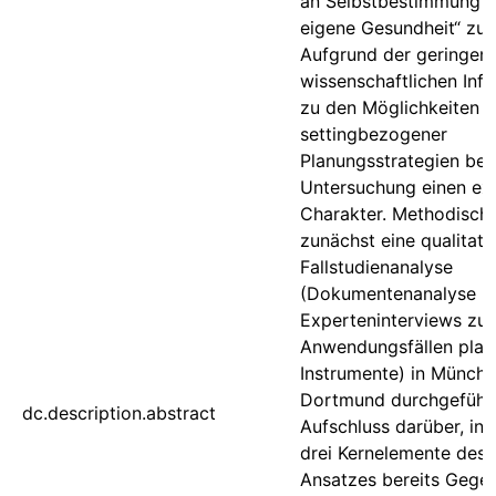
an Selbstbestimmung ü
eigene Gesundheit“ zu 
Aufgrund der geringen
wissenschaftlichen Inf
zu den Möglichkeiten
settingbezogener
Planungsstrategien bes
Untersuchung einen exp
Charakter. Methodisch
zunächst eine qualitati
Fallstudienanalyse
(Dokumentenanalyse u
Experteninterviews zu 
Anwendungsfällen plan
Instrumente) in Münch
Dortmund durchgeführt
dc.description.abstract
Aufschluss darüber, inw
drei Kernelemente des 
Ansatzes bereits Gegen